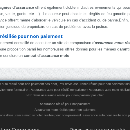
gnies d'assurance
offrent également d'obtenir d'autres événements qui peuv
, veste, gants, etc ...) . Le coureur peut choisir les dégâts de feu garantie p
nce offrent même d'aborder le véhicule en cas d'accident ou de panne.Enfin,
tion juridique du propriétaire en cas de problèmes avec la justice.
 résiliée pour non paiement
fortement conseillé de consulter un site de comparaison d'
assurance moto rés
meilleure proposition parmi les nombreuses offres donnés pour les mêmes
garant
er conclure un
contrat d'assurance moto
.
auto résilié pour non paiement pas cher
,
Prix devis assurance résilié pour non paiement sin
te notre formulaire !
,
Assurance auto pour résilié nonpaiement
Assurance auto moto résiliati
Prix devis assurance résilié pour non paiemnt pas cher
Assurance résilié pour nonpaiement
Assurance moto résiliée pour non paiement
ons d'assurance moto scooter résiliée pour non-paiement. assurance auto pour resilie non 
iation Compagnie
Devis assurance résilié