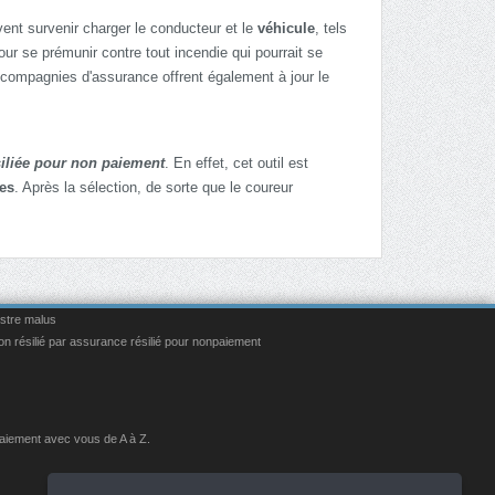
ent survenir charger le conducteur et le
véhicule
, tels
our se prémunir contre tout incendie qui pourrait se
 compagnies d'assurance offrent également à jour le
iliée pour non paiement
. En effet, cet outil est
ies
. Après la sélection, de sorte que le coureur
istre malus
on résilié par assurance résilié pour nonpaiement
paiement avec vous de A à Z.
Réseaux Sociaux