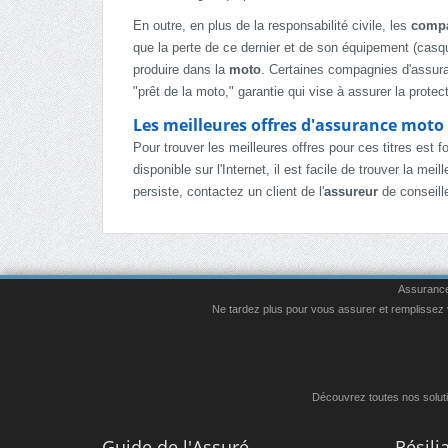
En outre, en plus de la responsabilité civile, les
compa
que la perte de ce dernier et de son équipement (casque
produire dans la
moto
. Certaines compagnies d'assura
"prêt de la moto," garantie qui vise à assurer la protec
Les meilleures offres d'assurance moto
Pour trouver les meilleures offres pour ces titres est 
disponible sur l'Internet, il est facile de trouver la 
persiste, contactez un client de l'
assureur
de conseill
Assurance 
Ne tardez plus pour vous assurer et remplissez vi
Découvrez toutes nos soluti
Guide de l'Assuré
Résil