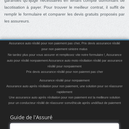
garanties qu’iljuge nécessaires en tenant compte dumontant de
lacotisation à payer. Pour trouver le meilleur contrat, il suffit de
remplir le formulaire et comparer les devis gratuits proposés par
les assureurs.
Assurance auto résilié pour non paiement pas cher
,
Prix devis assurance résilié
pour non paiement sinistre malus
Ne tardez plus pour vous assurer et remplissez vite notre formulaire !
,
Assurance
auto pour résilié nonpaiement
Assurance auto moto résiliation résilié par assurance
résilié pour nonpaiement
Prix devis assurance résilié pour non paiemnt pas cher
Assurance résilié pour nonpaiement
Assurance auto après résiliation pour non paiement, une solution pour se réassurer
rapidement
Une assurance auto après résiliation pour non paiement est la meilleure solution
pour un conducteur résilié de réassurer sonvéhicule après undéfaut de paiement
Guide de l'Assuré