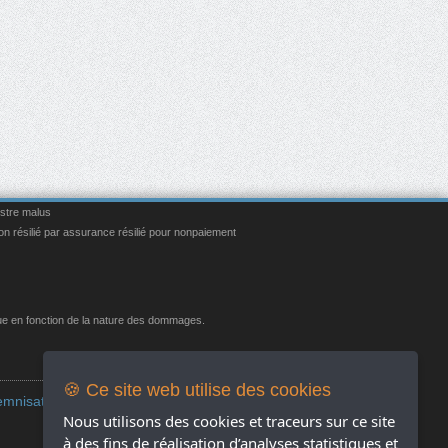
istre malus
on résilié par assurance résilié pour nonpaiement
que en fonction de la nature des dommages.
Réseaux Sociaux
🍪 Ce site web utilise des cookies
emnisation des
Nous utilisons des cookies et traceurs sur ce site
à des fins de réalisation d’analyses statistiques et