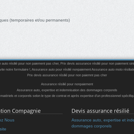
iques (temporaires et/ou permanents)
auto résilié pour non paiement pas cher
,
Prix devis assurance résilié pour non paiement sin
te notre formulaire !
,
Assurance auto pour résilié nonpaiement
Assurance auto moto résiliati
Prix devis assurance résilié pour non paiemnt pas cher
Assurance résilié pour nonpaiement
Assurance auto, expertise et indemnisation des dommages corporels
ériels et corporels selon le type de contrat et après expertise d’un professionnel spécifi
iation Compagnie
Devis assurance résilié
ez Nous
Assurance auto, expertise et ind
dommages corporels
site