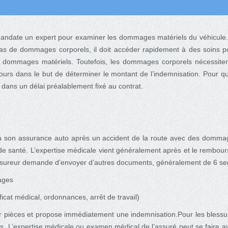
mandate un expert pour examiner les dommages matériels du véhicule.
cas de dommages corporels, il doit accéder rapidement à des soins po
s dommages matériels. Toutefois, les dommages corporels nécessite
ours dans le but de déterminer le montant de l’indemnisation. Pour qu
dans un délai préalablement fixé au contrat.
e à son assurance auto après un accident de la route avec des dommages
t de santé. L’expertise médicale vient généralement après et le rembo
 l’assureur demande d’envoyer d’autres documents, généralement de 6 s
ages
ificat médical, ordonnances, arrêt de travail)
r pièces et propose immédiatement une indemnisation.Pour les blessu
s. L’expertise médicale ou examen médical de l’assuré peut se faire av