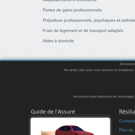
Pertes de gains professionnels
Préjudices professionnels, psychiques et esthét
Frais de logement et de transport adaptés
Aides à domicile
Assurance 
Ne tardez plus pour vous assurer et remplissez vi
Assurance auto indemnise les dommages mat
Guide de l'Assuré
Résil
Contact
Plan du 