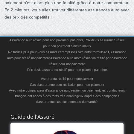
paiement n’est alors plus une fatalité grâce à notre comparateur.
En 2 minutes, vous allez trouver différentes assurances auto avec
des prix très compétitifs !
Assurance auto résilié pour non paiement pas cher
,
Prix devis assurance résilié
pour non paiement sinistre malus
Ne tardez plus pour vous assurer et remplissez vite notre formulaire !
,
Assurance
auto pour résilié nonpaiement
Assurance auto moto résiliation résilié par assurance
résilié pour nonpaiement
Prix devis assurance résilié pour non paiemnt pas cher
Assurance résilié pour nonpaiement
Cas d’assurance auto résiliation pour non paiement
Avec notre comparateur d’assurance auto résilié non paiement, les conducteurs
français ont accès à des tarifs très avantageux auprès des compagnies
d’assurances les plus connues du marché.
Guide de l'Assuré