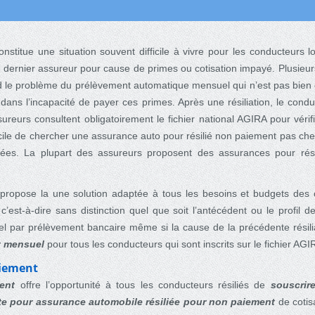
titue une situation souvent difficile à vivre pour les conducteurs lo
le dernier assureur pour cause de primes ou cotisation impayé. Plusieur
rd le problème du prélèvement automatique mensuel qui n’est pas bien e
 dans l’incapacité de payer ces primes. Après une résiliation, le con
sureurs consultent obligatoirement le fichier national AGIRA pour véri
facile de chercher une assurance auto pour résilié non paiement pas 
ées. La plupart des assureurs proposent des assurances pour rés
propose la une solution adaptée à tous les besoins et budgets des con
st-à-dire sans distinction quel que soit l’antécédent ou le profil de
l par prélèvement bancaire même si la cause de la précédente résilia
nt mensuel
pour tous les conducteurs qui sont inscrits sur le fichier AGI
aiement
ent
offre l’opportunité à tous les conducteurs résiliés de
souscrir
rte pour assurance automobile résiliée pour non paiement
de cotis