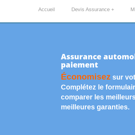
Accueil
Devis Assurance +
M
Assurance automobi
paiement
Économisez
sur vot
Complétez le formulai
comparer les meilleurs 
meilleures garanties.