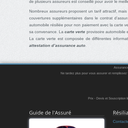
de plusieurs assureurs est conseillé pour avoir le meille
Nombreux assureurs proposent un tarif attractif, mais 
couvertures supplémentaires dans le contrat d’assura
automobile résiliée pour non paiement avec la carte ve
sa convenance. La
carte verte
provisoire automobile e
La carte verte est composée de différentes informat
attestation d’assurance auto
.
Assurance 
Ne tardez plus pour vous assurer et remplissez vi
Prix - Devis et Souscription 
Guide de l'Assuré
Résil
Contact