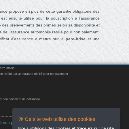
rance propose en plus de cette garantie obligatoire des
st ensuite utilisé pour la souscription à l’assurance
e des prélèvements des primes selon sa disponibilité et
ive de l’assurance automobile résilié pour non paiement.
tificat d'assurance à mettre sur le
pare-brise
et une
istre malus
on résilié par assurance résilié pour nonpaiement
ès non paiement de cotisation.
Réseaux Sociaux
🍪 Ce site web utilise des cookies
ié non paiement
Nous utilisons des cookies et traceurs sur ce site