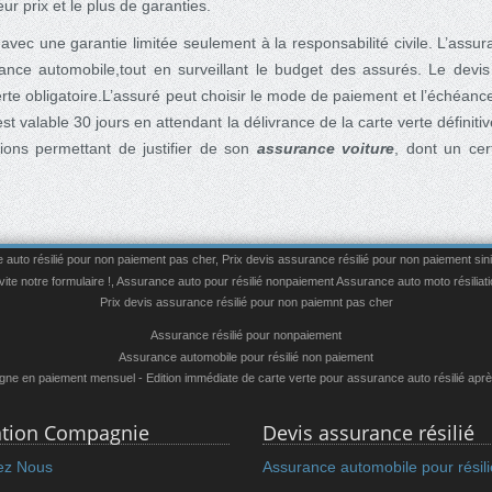
ur prix et le plus de garanties.
avec une garantie limitée seulement à la responsabilité civile. L’assu
nce automobile,tout en surveillant le budget des assurés. Le devis e
rte obligatoire.L’assuré peut choisir le mode de paiement et l’échéanc
st valable 30 jours en attendant la délivrance de la carte verte définit
ions permettant de justifier de son
assurance voiture
, dont un cer
auto résilié pour non paiement pas cher
,
Prix devis assurance résilié pour non paiement sin
te notre formulaire !
,
Assurance auto pour résilié nonpaiement
Assurance auto moto résiliati
Prix devis assurance résilié pour non paiemnt pas cher
Assurance résilié pour nonpaiement
Assurance automobile pour résilié non paiement
ligne en paiement mensuel - Edition immédiate de carte verte pour assurance auto résilié apr
iation Compagnie
Devis assurance résilié
ez Nous
Assurance automobile pour résil